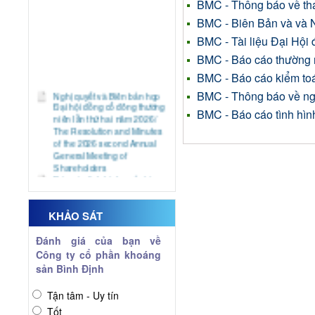
BMC - Thông báo về tha
BMC - Biên Bản và va
BMC - Tài liệu Đại Hô
BMC - Báo cáo thường
BMC - Báo cáo kiểm t
Nghị quyết và Biên bản họp
BMC - Thông báo về nga
Đại hội đồng cổ đông thường
BMC - Báo cáo tình hình
niên lần thứ hai năm 2026/
The Resolution and Minutes
of the 2026 second Annual
General Meeting of
Shareholders
Báo cáo tình hình quản trị
công ty 6 tháng đầu năm
2026/ Report on Corporate
Governance the first half of
KHẢO SÁT
2026
Báo cáo tài chính quý 2 năm
Đánh giá của bạn về
2026
Công ty cổ phần khoáng
Financial Statements for the
sản Bình Định
2nd Quarter of 2026
Giải trình biến động kết quả
kinh doanh Quý 2 năm 2026/
Tận tâm - Uy tín
The explanatory document
Tốt