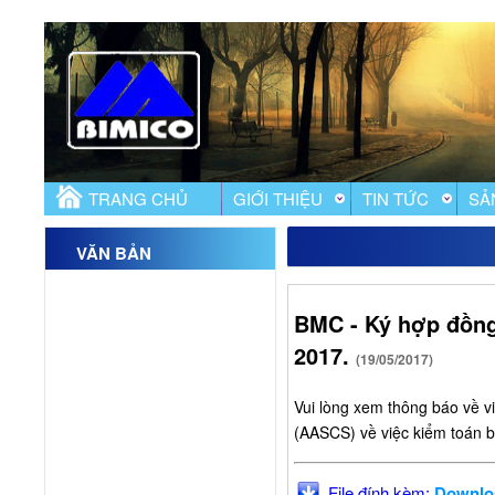
TRANG CHỦ
GIỚI THIỆU
TIN TỨC
SẢ
VĂN BẢN
BMC - Ký hợp đồng
2017.
(19/05/2017)
Vui lòng xem thông báo về v
(AASCS) về việc kiểm toán b
File đính kèm:
Downlo