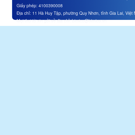
Stock Company
Giấy phép:
4100390008
Đính chính thông tin trong tài
Địa chỉ:
11 Hà Huy Tập, phường Quy Nhơn, tỉnh Gia Lai, Việt
liệu ĐHĐCĐ thường niên
năm 2026/ Correction of
Mọi thư từ xin gửi về địa chỉ:
bimico@bimico.vn
information in the 2026
Annual General Meeting of
Shareholders materials