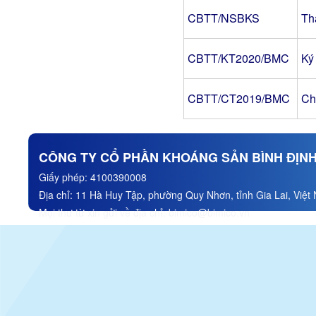
CBTT/NSBKS
Th
CBTT/KT2020/BMC
Ký
CBTT/CT2019/BMC
Ch
CÔNG TY CỔ PHẦN KHOÁNG SẢN BÌNH ĐỊN
Giấy phép:
4100390008
Địa chỉ:
11 Hà Huy Tập, phường Quy Nhơn, tỉnh Gia Lai, Việt
Mọi thư từ xin gửi về địa chỉ:
bimico@bimico.vn