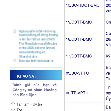
15/BC-HDQT-BMC
20
20
19/CBTT-BMC
Ch
Nghị quyết và Biên bản họp
Đại hội đồng cổ đông thường
Cô
niên lần thứ hai năm 2026/
The Resolution and Minutes
18/CBTT-BMC
28
of the 2026 second Annual
Vă
General Meeting of
Shareholders
Báo cáo tình hình quản trị
17/CBTT-BMC
Ký
công ty 6 tháng đầu năm
2026/ Report on Corporate
Bá
Governance the first half of
2026
03/BC-VPTU
và
KHẢO SÁT
Báo cáo tài chính quý 2 năm
Tỉ
2026
Financial Statements for the
Đánh giá của bạn về
Th
2nd Quarter of 2026
Công ty cổ phần khoáng
03/TB-VPTU
ng
Giải trình biến động kết quả
sản Bình Định
kinh doanh Quý 2 năm 2026/
Ủy
The explanatory document
Tận tâm - Uy tín
regarding the changes in
Bá
Tốt
business results for the