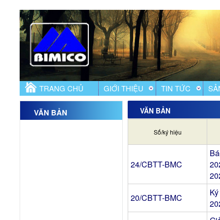
TRANG CHỦ
GIỚI THIỆU
TIN TỨC
SẢ
VĂN BẢN
VĂN BẢN
Số/ký hiệu
Bá
24/CBTT-BMC
20
20
Ký
20/CBTT-BMC
20